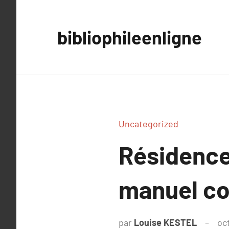
Aller
au
bibliophileenligne
contenu
Uncategorized
Résidence
manuel co
par
Louise KESTEL
oc