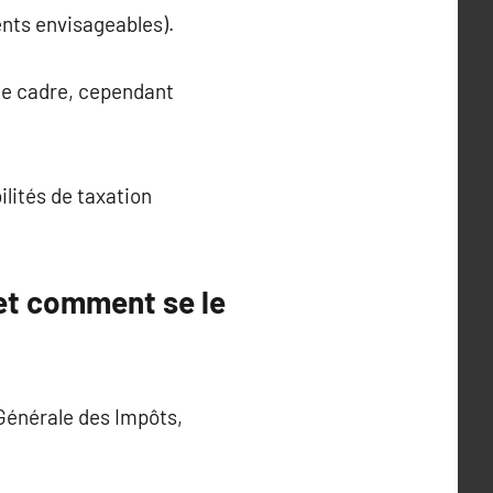
ents envisageables).
 ce cadre, cependant
ilités de taxation
é et comment se le
n Générale des Impôts,