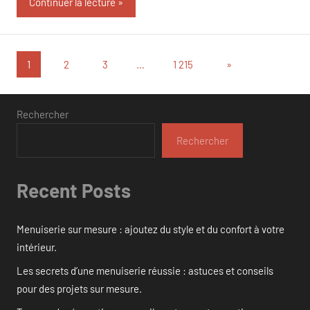
Continuer la lecture
Pagination
Articles
1
2
3
…
1 215
»
suivants
des
publications
Rechercher
Rechercher
Recent Posts
Menuiserie sur mesure : ajoutez du style et du confort à votre
intérieur.
Les secrets d’une menuiserie réussie : astuces et conseils
pour des projets sur mesure.