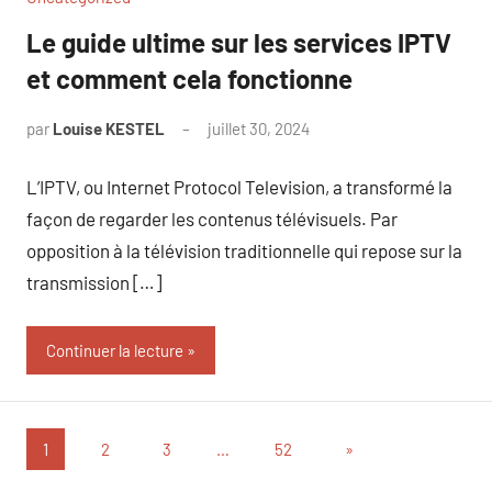
Le guide ultime sur les services IPTV
et comment cela fonctionne
par
Louise KESTEL
juillet 30, 2024
Aucun
commentaire
L’IPTV, ou Internet Protocol Television, a transformé la
façon de regarder les contenus télévisuels. Par
opposition à la télévision traditionnelle qui repose sur la
transmission […]
Continuer la lecture
Pagination
Articles
1
2
3
…
52
»
suivants
des