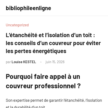
Aller
bibliophileenligne
au
contenu
Uncategorized
L’étanchéité et l’isolation d’un toit :
les conseils d’un couvreur pour éviter
les pertes énergétiques
par
Louise KESTEL
juin 15, 2026
Aucun
commentaire
Pourquoi faire appel à un
couvreur professionnel ?
Son expertise permet de garantir l’étanchéité, l’isolation
et la durabilité d’un toit.