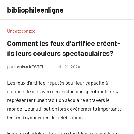
Aller
bibliophileenligne
au
contenu
Uncategorized
Comment les feux d’artifice créent-
ils leurs couleurs spectaculaires?
par
Louise KESTEL
juin 21, 2024
Aucun
commentaire
Les feux d’artifice, réputés pour leur capacité à
illuminer le ciel avec des explosions spectaculaires,
représentent une tradition séculaire à travers le
monde. Leur utilisation lors d’événements importants
les rend synonymes de célébration.
Histoire et origine : Les feux d’artifice trouvent leurs