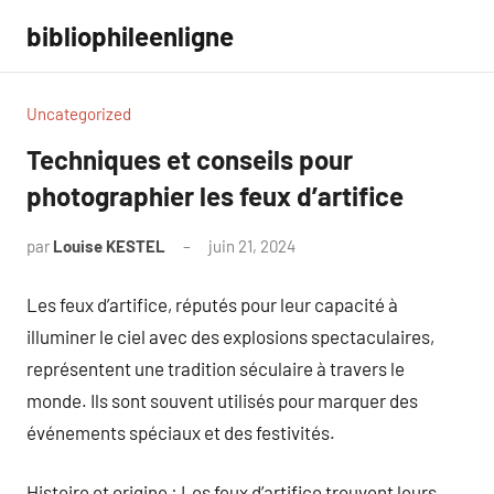
Aller
bibliophileenligne
au
contenu
Uncategorized
Techniques et conseils pour
photographier les feux d’artifice
par
Louise KESTEL
juin 21, 2024
Aucun
commentaire
Les feux d’artifice, réputés pour leur capacité à
illuminer le ciel avec des explosions spectaculaires,
représentent une tradition séculaire à travers le
monde. Ils sont souvent utilisés pour marquer des
événements spéciaux et des festivités.
Histoire et origine : Les feux d’artifice trouvent leurs