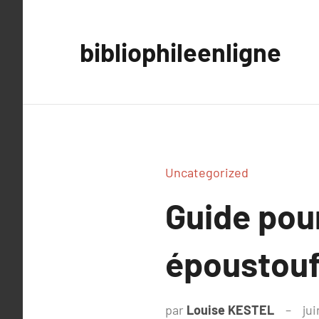
Aller
au
bibliophileenligne
contenu
Uncategorized
Guide pou
époustoufl
par
Louise KESTEL
jui