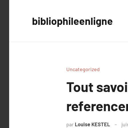
Aller
au
bibliophileenligne
contenu
Uncategorized
Tout savo
reference
par
Louise KESTEL
ju