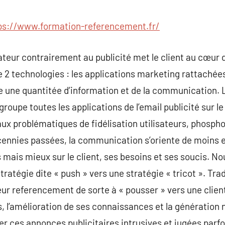
commentaire
ps://www.formation-referencement.fr/
eur contrairement au publicité met le client au cœur d
e 2 technologies : les applications marketing rattachées
e une quantitée d’information et de la communication. 
groupe toutes les applications de l’email publicité sur le
aux problématiques de fidélisation utilisateurs, phosp
ennies passées, la communication s’oriente de moins en
 mais mieux sur le client, ses besoins et ses soucis. 
ratégie dite « push » vers une stratégie « tricot ». Tra
eur referencement de sorte à « pousser » vers une client
s, l’amélioration de ses connaissances et la génération 
der ces annonces publicitaires intrusives et jugées parf