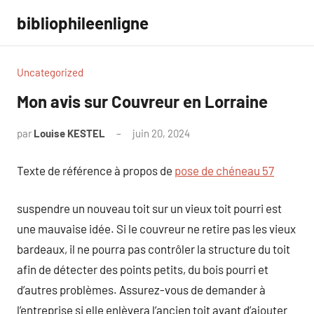
Aller
bibliophileenligne
au
contenu
Uncategorized
Mon avis sur Couvreur en Lorraine
par
Louise KESTEL
juin 20, 2024
Aucun
commentaire
Texte de référence à propos de
pose de chéneau 57
suspendre un nouveau toit sur un vieux toit pourri est
une mauvaise idée. Si le couvreur ne retire pas les vieux
bardeaux, il ne pourra pas contrôler la structure du toit
afin de détecter des points petits, du bois pourri et
d’autres problèmes. Assurez-vous de demander à
l’entreprise si elle enlèvera l’ancien toit avant d’ajouter