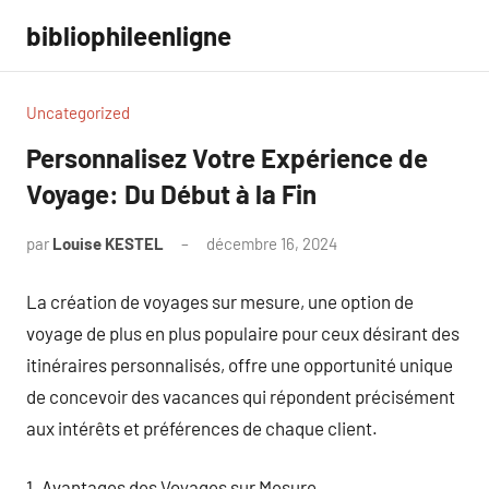
Aller
bibliophileenligne
au
contenu
Uncategorized
Personnalisez Votre Expérience de
Voyage: Du Début à la Fin
par
Louise KESTEL
décembre 16, 2024
Aucun
commentaire
La création de voyages sur mesure, une option de
voyage de plus en plus populaire pour ceux désirant des
itinéraires personnalisés, offre une opportunité unique
de concevoir des vacances qui répondent précisément
aux intérêts et préférences de chaque client.
1. Avantages des Voyages sur Mesure