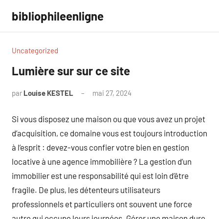
Aller
bibliophileenligne
au
contenu
Uncategorized
Lumière sur sur ce site
par
Louise KESTEL
mai 27, 2024
Aucun
commentaire
Si vous disposez une maison ou que vous avez un projet
d’acquisition, ce domaine vous est toujours introduction
à l’esprit : devez-vous confier votre bien en gestion
locative à une agence immobilière ? La gestion d’un
immobilier est une responsabilité qui est loin d’être
fragile. De plus, les détenteurs utilisateurs
professionnels et particuliers ont souvent une force
autre qui occupe leurs journées. Gérer une maison dure