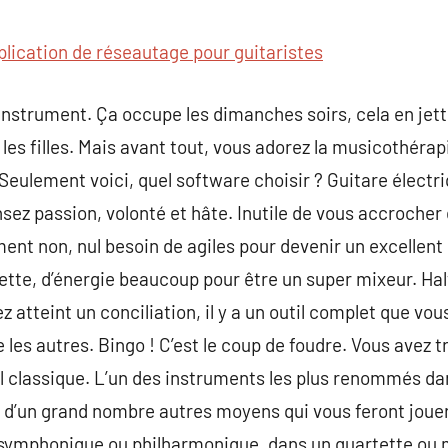
commentaire
plication de réseautage pour guitaristes
 instrument. Ça occupe les dimanches soirs, cela en jett
r les filles. Mais avant tout, vous adorez la musicothérap
Seulement voici, quel software choisir ? Guitare élect
nsez passion, volonté et hâte. Inutile de vous accrocher
ent non, nul besoin de agiles pour devenir un excellent p
tte, d’énergie beaucoup pour être un super mixeur. Halt
z atteint un conciliation, il y a un outil complet que vous
les autres. Bingo ! C’est le coup de foudre. Vous avez t
l classique. L’un des instruments les plus renommés da
 y a d’un grand nombre autres moyens qui vous feront jou
symphonique ou philharmonique, dans un quartette ou 