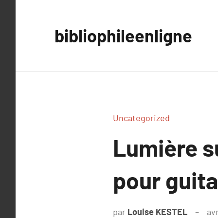
Aller
au
bibliophileenligne
contenu
Uncategorized
Lumière s
pour guita
par
Louise KESTEL
avr