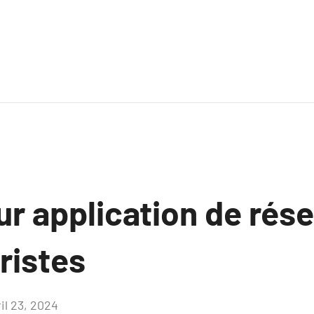
ur application de rés
ristes
il 23, 2024
Aucun