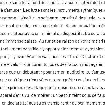
t de sautiller à fond de la nuit.La accumulateur doit êt
 à s’amuser. Les lutte sont les instruments rythmiques 
rythme. Il s’agit d’un software constitué de plusieurs o
s crash ou ride, une caisse claire et des toms. Pour déb
cumulateur avec un minimal de dispositifs. Ce sera de 
une immense caisse. Au fur et en raison de votre maîtris
 facilement possible d’y apporter les toms et cymbale
art, il y avait Wonderwall, puis les riffs de Clapton et d
ême Vivaldi. Pour curer, tu joues des raccommodage en 
arce que un débutant ; pour tenter l’auditoire, tu t’amus
 peu oniriques réservées aux conquêtes envisageables. 
 t’exprimes davantage par la musique que dans la vie. 
iscéral d’être vu, de moirer ; un besoin feint sous de fau
 on déclaré toi que tu es transpirant : du bon moment q