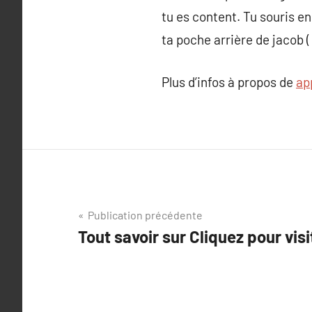
tu es content. Tu souris e
ta poche arrière de jacob (
Plus d’infos à propos de
ap
Navigation
Publication précédente
Tout savoir sur Cliquez pour visi
de
l’article