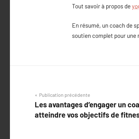
Tout savoir à propos de
yo
En résumé, un coach de spo
soutien complet pour une m
Navigation
Publication précédente
Les avantages d’engager un coa
de
atteindre vos objectifs de fitne
l’article