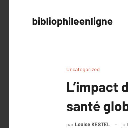
Aller
au
bibliophileenligne
contenu
Uncategorized
L’impact d
santé glo
par
Louise KESTEL
jui