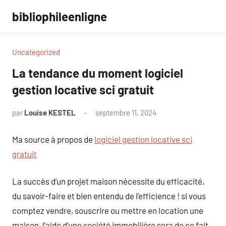
Aller
bibliophileenligne
au
contenu
Uncategorized
La tendance du moment logiciel
gestion locative sci gratuit
par
Louise KESTEL
septembre 11, 2024
Aucun
commentaire
Ma source à propos de
logiciel gestion locative sci
gratuit
La succès d’un projet maison nécessite du efficacité,
du savoir-faire et bien entendu de l’efficience ! si vous
comptez vendre, souscrire ou mettre en location une
maison, l’aide d’une société immobilière sera de ce fait