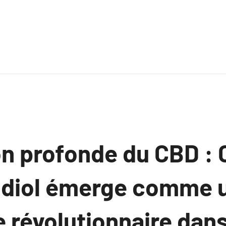
on profonde du CBD 
idiol émerge comme 
e révolutionnaire dan