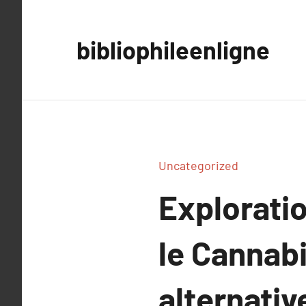
Aller
au
bibliophileenligne
contenu
Uncategorized
Explorati
le Cannab
alternativ