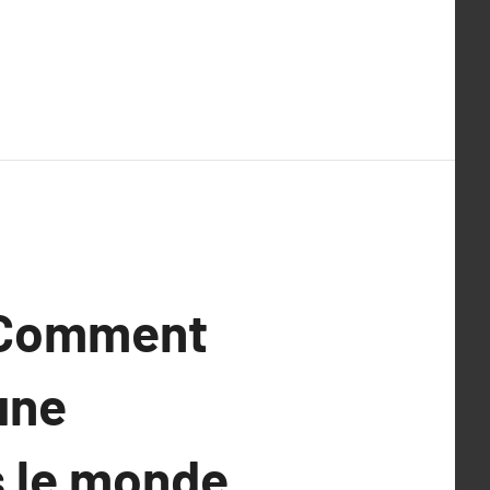
: Comment
une
s le monde