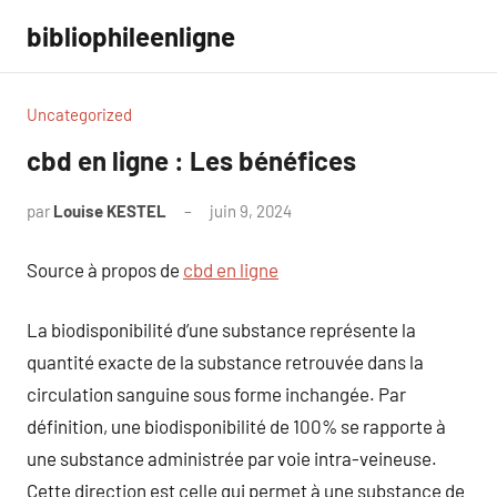
Aller
bibliophileenligne
au
contenu
Uncategorized
cbd en ligne : Les bénéfices
par
Louise KESTEL
juin 9, 2024
Aucun
commentaire
Source à propos de
cbd en ligne
La biodisponibilité d’une substance représente la
quantité exacte de la substance retrouvée dans la
circulation sanguine sous forme inchangée. Par
définition, une biodisponibilité de 100% se rapporte à
une substance administrée par voie intra-veineuse.
Cette direction est celle qui permet à une substance de