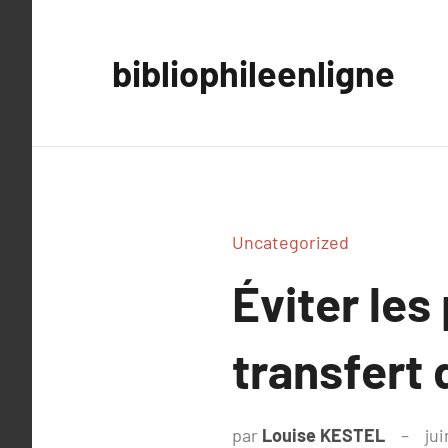
Aller
au
bibliophileenligne
contenu
Uncategorized
Éviter les
transfert 
par
Louise KESTEL
jui