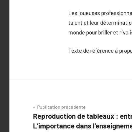
Les joueuses professionnel
talent et leur déterminati
monde pour briller et rival
Texte de référence à prop
Navigation
Publication précédente
Reproduction de tableaux : entr
de
L’importance dans l’enseigneme
l’article