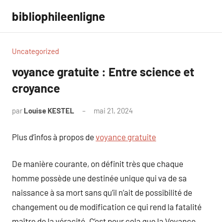
Aller
bibliophileenligne
au
contenu
Uncategorized
voyance gratuite : Entre science et
croyance
par
Louise KESTEL
mai 21, 2024
Aucun
commentaire
Plus d’infos à propos de
voyance gratuite
De manière courante, on définit très que chaque
homme possède une destinée unique qui va de sa
naissance à sa mort sans qu’il n’ait de possibilité de
changement ou de modification ce qui rend la fatalité
maître de la véracité. C’est pour cela que la Voyance