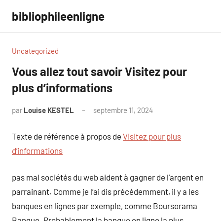
Aller
bibliophileenligne
au
contenu
Uncategorized
Vous allez tout savoir Visitez pour
plus d’informations
par
Louise KESTEL
septembre 11, 2024
Aucun
commentaire
Texte de référence à propos de
Visitez pour plus
d’informations
pas mal sociétés du web aident à gagner de l’argent en
parrainant. Comme je l’ai dis précédemment, il y a les
banques en lignes par exemple, comme Boursorama
Banque. Probablement la banque en ligne la plus