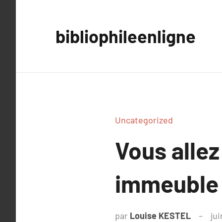
Aller
au
bibliophileenligne
contenu
Uncategorized
Vous allez
immeuble
par
Louise KESTEL
jui