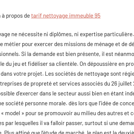
commentaire
 à propos de
tarif nettoyage immeuble 95
vage ne nécessite ni diplômes, ni expertise particulière
e métier pour exercer des missions de ménage et de dé
ssionnels. Si la demande est bien présente, il est néanm
gle du jeu et fidéliser sa clientèle. On dépoussière en pr
é dans votre projet. Les sociétés de nettoyage sont régi
treprises de propreté et services associés du 26 juillet
t possible d’exercer dans le secteur aussi bien en étant i
ne société personne morale. dès lors que l’idée de concep
n « model » pour se promouvoir au milieu des autres et 
s par lesquelles il va falloir passer, surtout si une dem
ue. Plus affiné que l’étude de marché, le plan est la deu