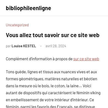
Aller
bibliophileenligne
au
contenu
Uncategorized
Vous allez tout savoir sur ce site web
par
Louise KESTEL
avril 28, 2024
Aucun
commentaire
Complément d’information à propos de
sur ce site web
Tons guède, lignes et tissus aux nuances vives et aux
formes géométriques, matières naturelles et béotien
dans la mesure où le bois, le coton, la laine… Voici
autant de dispositifs qui caractérisent le féminin viking
en embellissement de votre intérieur d’intérieur. Ce
féminin, parmi les favoris des Français, se distingue