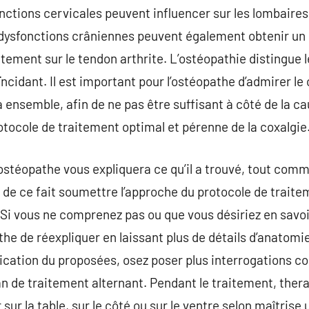
nctions cervicales peuvent influencer sur les lombaires 
dysfonctions crâniennes peuvent également obtenir un 
ctement sur le tendon arthrite. L’ostéopathie distingue
oïncidant. Il est important pour l’ostéopathe d’admirer le
 ensemble, afin de ne pas être suffisant à côté de la ca
tocole de traitement optimal et pérenne de la coxalgie
 ostéopathe vous expliquera ce qu’il a trouvé, tout comm
a de ce fait soumettre l’approche du protocole de traitem
 Si vous ne comprenez pas ou que vous désiriez en savoir
e de réexpliquer en laissant plus de détails d’anatomie
plication du proposées, osez poser plus interrogations co
an de traitement alternant. Pendant le traitement, the
ur la table, sur le côté ou sur le ventre selon maîtrise u