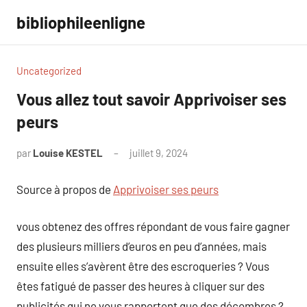
Aller
bibliophileenligne
au
contenu
Uncategorized
Vous allez tout savoir Apprivoiser ses
peurs
par
Louise KESTEL
juillet 9, 2024
Aucun
commentaire
Source à propos de
Apprivoiser ses peurs
vous obtenez des offres répondant de vous faire gagner
des plusieurs milliers d’euros en peu d’années, mais
ensuite elles s’avèrent être des escroqueries ? Vous
êtes fatigué de passer des heures à cliquer sur des
publicités qui ne vous rapportent que des décombres ?