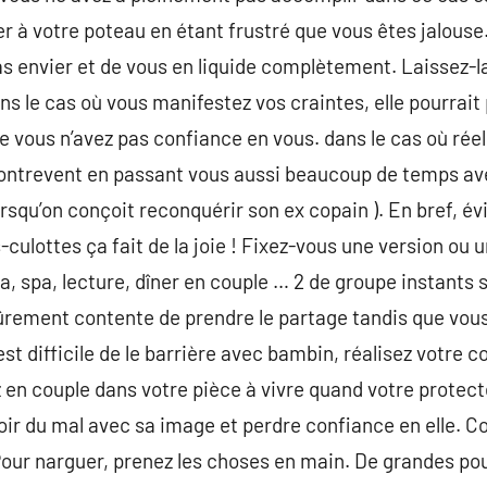
er à votre poteau en étant frustré que vous êtes jalouse
as envier et de vous en liquide complètement. Laissez-l
ans le cas où vous manifestez vos craintes, elle pourrait
e vous n’avez pas confiance en vous. dans le cas où rée
 contrevent en passant vous aussi beaucoup de temps av
lorsqu’on conçoit reconquérir son ex copain ). En bref, év
-culottes ça fait de la joie ! Fixez-vous une version o
, spa, lecture, dîner en couple … 2 de groupe instants s
rement contente de prendre le partage tandis que vous
 est difficile de le barrière avec bambin, réalisez votr
en couple dans votre pièce à vivre quand votre protecteu
r du mal avec sa image et perdre confiance en elle. Co
 Pour narguer, prenez les choses en main. De grandes pou