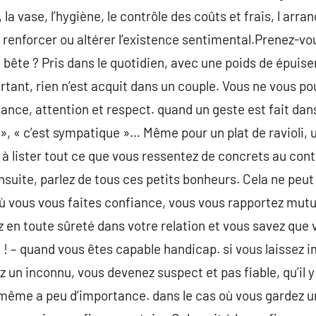
 la vase, l’hygiène, le contrôle des coûts et frais, l arr
t renforcer ou altérer l’existence sentimental.Prenez-v
 bête ? Pris dans le quotidien, avec une poids de épuisem
ourtant, rien n’est acquit dans un couple. Vous ne vous p
ance, attention et respect. quand un geste est fait dan
n », « c’est sympatique »… Même pour un plat de ravioli,
d à lister tout ce que vous ressentez de concrets au con
 Ensuite, parlez de tous ces petits bonheurs. Cela ne peut
où vous vous faites confiance, vous vous rapportez mu
 en toute sûreté dans votre relation et vous savez que v
! – quand vous êtes capable handicap. si vous laissez i
 un inconnu, vous devenez suspect et pas fiable, qu’il y
i-même a peu d’importance. dans le cas où vous gardez u