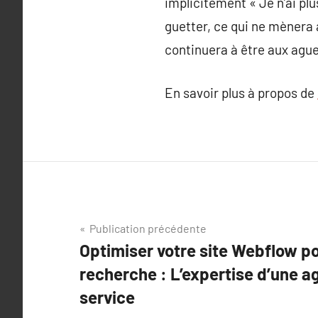
implicitement « Je n’ai plu
guetter, ce qui ne mènera à 
continuera à être aux ague
En savoir plus à propos de
Navigation
Publication précédente
Optimiser votre site Webflow p
de
recherche : L’expertise d’une a
l’article
service