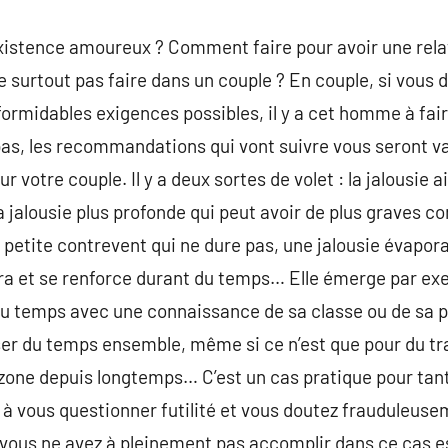
istence amoureux ? Comment faire pour avoir une relat
e surtout pas faire dans un couple ? En couple, si vous d
formidables exigences possibles, il y a cet homme à fair
pas, les recommandations qui vont suivre vous seront val
ur votre couple. Il y a deux sortes de volet : la jalousie 
 jalousie plus profonde qui peut avoir de plus graves c
 petite contrevent qui ne dure pas, une jalousie évapora
ra et se renforce durant du temps… Elle émerge par e
 temps avec une connaissance de sa classe ou de sa p
sser du temps ensemble, même si ce n’est que pour du tr
zone depuis longtemps… C’est un cas pratique pour tant
es à vous questionner futilité et vous doutez frauduleuse
 vous ne avez à pleinement pas accomplir dans ce cas e