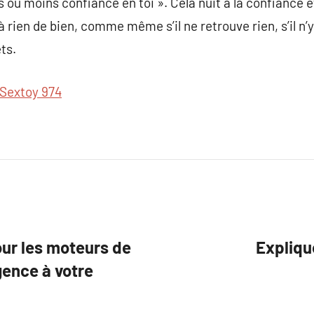
s ou moins confiance en toi ». Cela nuit à la confiance et
rien de bien, comme même s’il ne retrouve rien, s’il n’y a
ts.
Sextoy 974
our les moteurs de
Expliqu
gence à votre