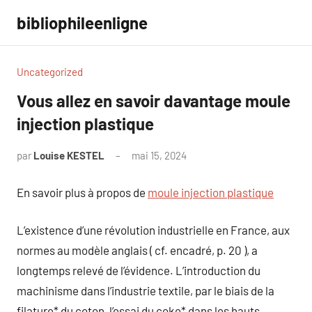
Aller
bibliophileenligne
au
contenu
Uncategorized
Vous allez en savoir davantage moule
injection plastique
par
Louise KESTEL
mai 15, 2024
Aucun
commentaire
En savoir plus à propos de
moule injection plastique
L’existence d’une révolution industrielle en France, aux
normes au modèle anglais ( cf. encadré, p. 20 ), a
longtemps relevé de l’évidence. L’introduction du
machinisme dans l’industrie textile, par le biais de la
filature* du coton, l’essai du coke* dans les hauts