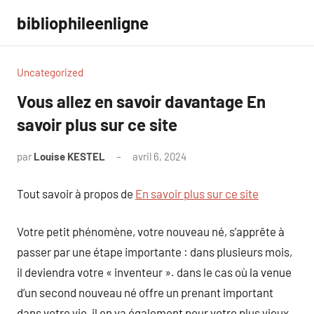
Aller
bibliophileenligne
au
contenu
Uncategorized
Vous allez en savoir davantage En
savoir plus sur ce site
par
Louise KESTEL
avril 6, 2024
Aucun
commentaire
Tout savoir à propos de
En savoir plus sur ce site
Votre petit phénomène, votre nouveau né, s’apprête à
passer par une étape importante : dans plusieurs mois,
il deviendra votre « inventeur ». dans le cas où la venue
d’un second nouveau né offre un prenant important
dans votre vie, il en va également pour votre plus vieux,