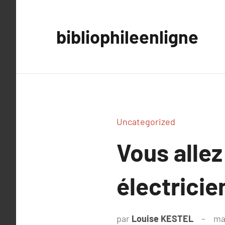
Aller
au
bibliophileenligne
contenu
Uncategorized
Vous allez
électricie
par
Louise KESTEL
ma