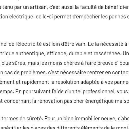
tenu par un artisan, c’est aussi la faculté de bénéficie
tion électrique. celle-ci permet d’empêcher les pannes et
nel de l’électricité est loin d’être vain. Le la nécessité
ectrique authentique, efficace, durable et rassérénée. U
es plus sûres, mais les moins chères à faire preuve d’ po
 En cas de problèmes, c’est nécessaire rentrer en contac
sément et rapidement la résolution adaptée à vos pannes
temps. En poursuivant l’aide d’un tel professionnel, vou
at concernant la rénovation pas cher énergétique maiso
n termes de sûreté. Pour un bien immobilier neuve, d’abo
 spécifier les places des différents éléments de le mont