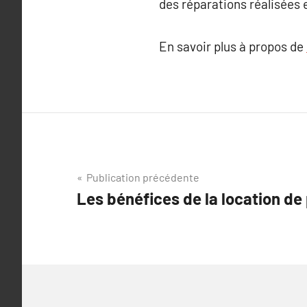
des réparations réalisées e
En savoir plus à propos de
Navigation
Publication précédente
Les bénéfices de la location d
de
l’article