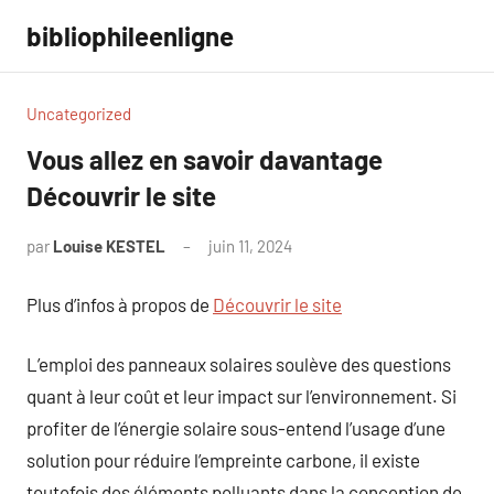
Aller
bibliophileenligne
au
contenu
Uncategorized
Vous allez en savoir davantage
Découvrir le site
par
Louise KESTEL
juin 11, 2024
Aucun
commentaire
Plus d’infos à propos de
Découvrir le site
L’emploi des panneaux solaires soulève des questions
quant à leur coût et leur impact sur l’environnement. Si
profiter de l’énergie solaire sous-entend l’usage d’une
solution pour réduire l’empreinte carbone, il existe
toutefois des éléments polluants dans la conception de