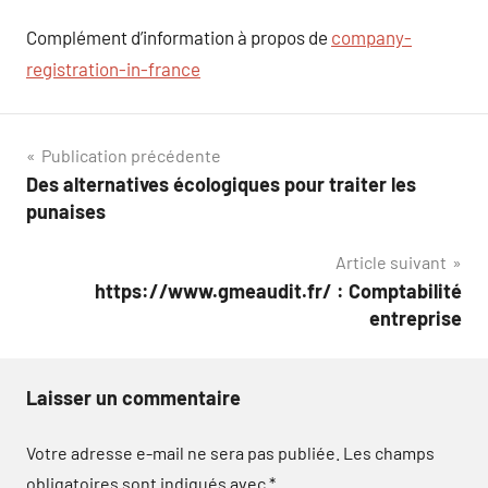
Complément d’information à propos de
company-
registration-in-france
Navigation
Publication précédente
Des alternatives écologiques pour traiter les
de
punaises
l’article
Article suivant
https://www.gmeaudit.fr/ : Comptabilité
entreprise
Laisser un commentaire
Votre adresse e-mail ne sera pas publiée.
Les champs
obligatoires sont indiqués avec
*