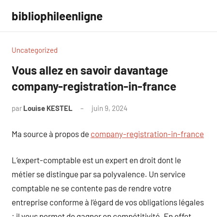
Aller
bibliophileenligne
au
contenu
Uncategorized
Vous allez en savoir davantage
company-registration-in-france
par
Louise KESTEL
juin 9, 2024
Aucun
commentaire
Ma source à propos de
company-registration-in-france
L’expert-comptable est un expert en droit dont le
métier se distingue par sa polyvalence. Un service
comptable ne se contente pas de rendre votre
entreprise conforme à l’égard de vos obligations légales
: il vous permet de gagner en compétitivité. En effet,