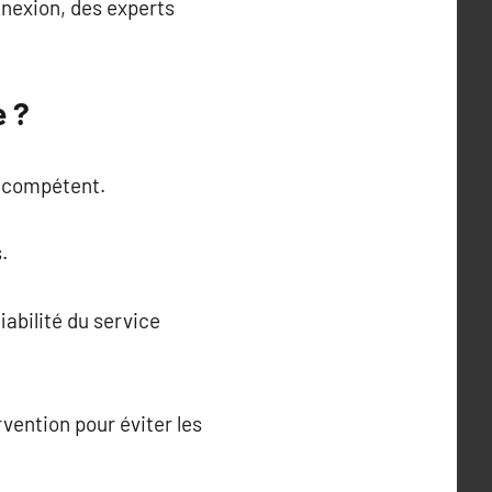
nnexion, des experts
e ?
re compétent.
.
iabilité du service
rvention pour éviter les