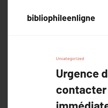
Aller
au
bibliophileenligne
contenu
Uncategorized
Urgence d
contacter 
immédiate