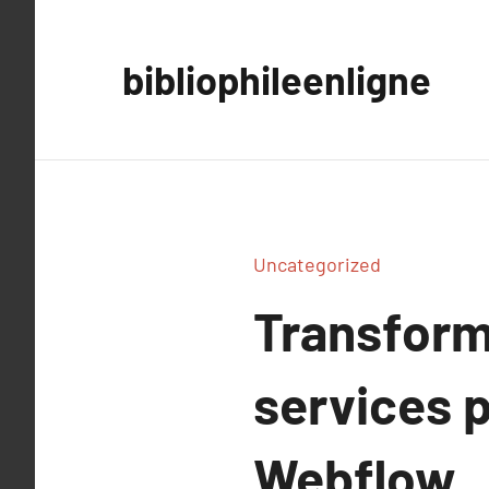
Aller
au
bibliophileenligne
contenu
Uncategorized
Transforme
services 
Webflow