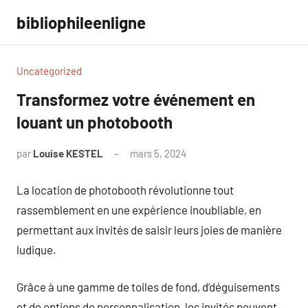
Aller
bibliophileenligne
au
contenu
Uncategorized
Transformez votre événement en
louant un photobooth
par
Louise KESTEL
mars 5, 2024
Aucun
commentaire
La location de photobooth révolutionne tout
rassemblement en une expérience inoubliable, en
permettant aux invités de saisir leurs joies de manière
ludique.
Grâce à une gamme de toiles de fond, d’déguisements
et de options de personnalisation, les invités peuvent