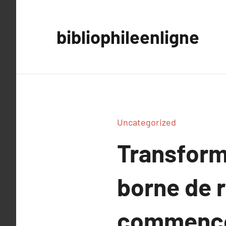
Aller
au
bibliophileenligne
contenu
Uncategorized
Transform
borne de r
commenc