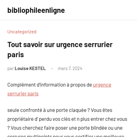
Aller
bibliophileenligne
au
contenu
Uncategorized
Tout savoir sur urgence serrurier
paris
par
Louise KESTEL
mars 7, 2024
Aucun
commentaire
Complément d’information à propos de
urgence
serrurier paris
seule confronté à une porte claquée ? Vous êtes
propriétaire d’ perdu vos clés et n plus entrer chez vous
? Vous cherchez faire poser une porte blindée ou une
serrures multipoints pour vous certifier une meilleure