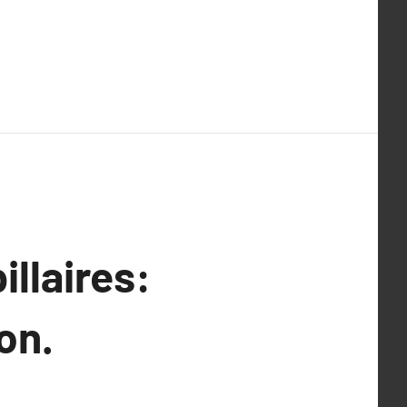
llaires:
on.