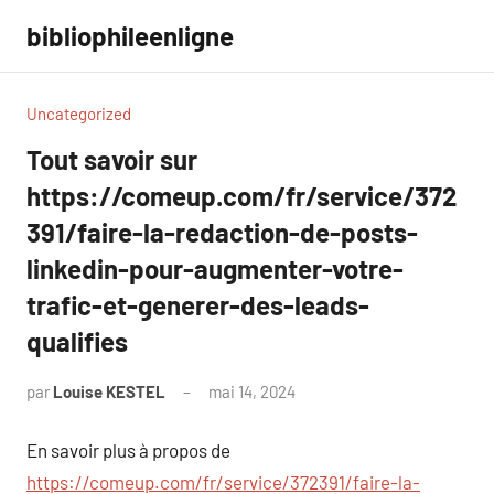
Aller
bibliophileenligne
au
contenu
Uncategorized
Tout savoir sur
https://comeup.com/fr/service/372
391/faire-la-redaction-de-posts-
linkedin-pour-augmenter-votre-
trafic-et-generer-des-leads-
qualifies
par
Louise KESTEL
mai 14, 2024
Aucun
commentaire
En savoir plus à propos de
https://comeup.com/fr/service/372391/faire-la-