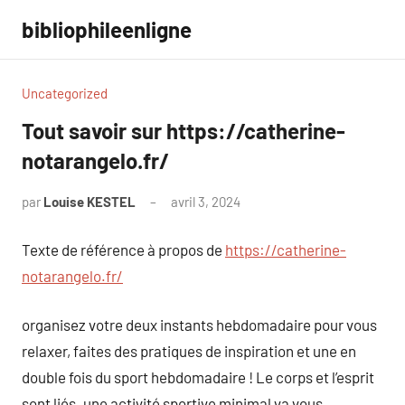
Aller
bibliophileenligne
au
contenu
Uncategorized
Tout savoir sur https://catherine-
notarangelo.fr/
par
Louise KESTEL
avril 3, 2024
Aucun
commentaire
Texte de référence à propos de
https://catherine-
notarangelo.fr/
organisez votre deux instants hebdomadaire pour vous
relaxer, faites des pratiques de inspiration et une en
double fois du sport hebdomadaire ! Le corps et l’esprit
sont liés. une activité sportive minimal va vous