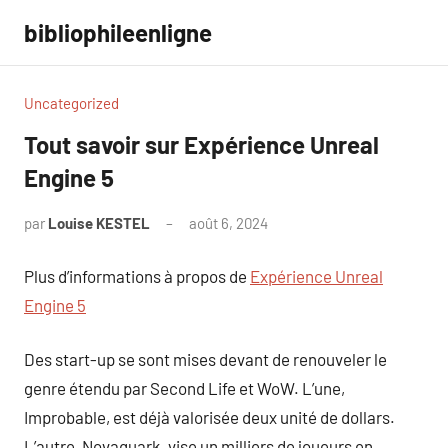
Aller
bibliophileenligne
au
contenu
Uncategorized
Tout savoir sur Expérience Unreal
Engine 5
par
Louise KESTEL
août 6, 2024
Aucun
commentaire
Plus d’informations à propos de
Expérience Unreal
Engine 5
Des start-up se sont mises devant de renouveler le
genre étendu par Second Life et WoW. L’une,
Improbable, est déjà valorisée deux unité de dollars.
L’autre, Novaquark, vise un milliers de joueurs en