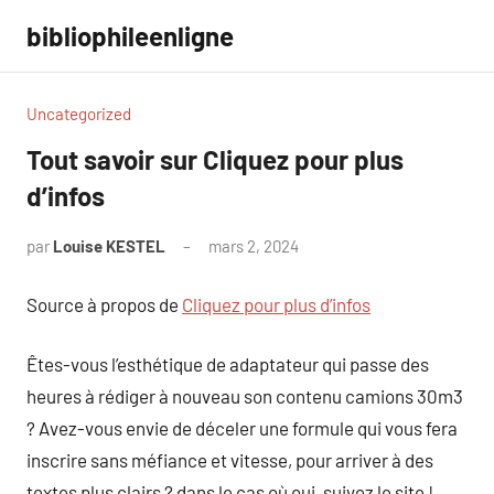
Aller
bibliophileenligne
au
contenu
Uncategorized
Tout savoir sur Cliquez pour plus
d’infos
par
Louise KESTEL
mars 2, 2024
Aucun
commentaire
Source à propos de
Cliquez pour plus d’infos
Êtes-vous l’esthétique de adaptateur qui passe des
heures à rédiger à nouveau son contenu camions 30m3
? Avez-vous envie de déceler une formule qui vous fera
inscrire sans méfiance et vitesse, pour arriver à des
textes plus clairs ? dans le cas où oui, suivez le site !