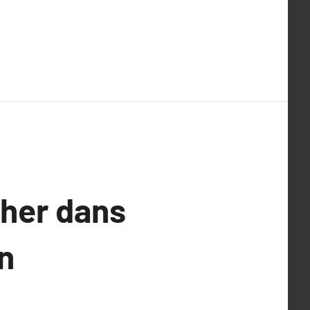
cher dans
n