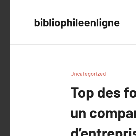
Aller
au
bibliophileenligne
contenu
Uncategorized
Top des f
un compar
d’entrepri