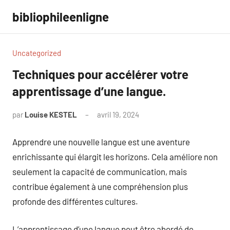
Aller
bibliophileenligne
au
contenu
Uncategorized
Techniques pour accélérer votre
apprentissage d’une langue.
par
Louise KESTEL
avril 19, 2024
Aucun
commentaire
Apprendre une nouvelle langue est une aventure
enrichissante qui élargit les horizons. Cela améliore non
seulement la capacité de communication, mais
contribue également à une compréhension plus
profonde des différentes cultures.
L’apprentissage d’une langue peut être abordé de