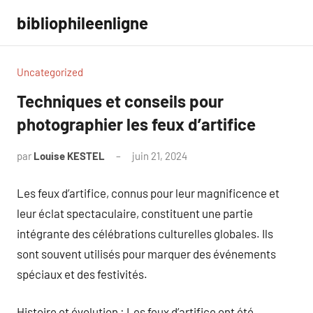
Aller
bibliophileenligne
au
contenu
Uncategorized
Techniques et conseils pour
photographier les feux d’artifice
par
Louise KESTEL
juin 21, 2024
Aucun
commentaire
Les feux d’artifice, connus pour leur magnificence et
leur éclat spectaculaire, constituent une partie
intégrante des célébrations culturelles globales. Ils
sont souvent utilisés pour marquer des événements
spéciaux et des festivités.
Histoire et évolution : Les feux d’artifice ont été