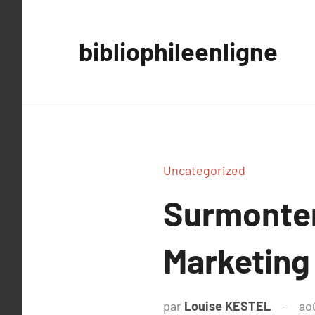
Aller
au
bibliophileenligne
contenu
Uncategorized
Surmonter
Marketing 
par
Louise KESTEL
ao