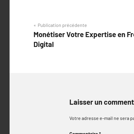
Navigation
Publication précédente
Monétiser Votre Expertise en F
de
Digital
l’article
Laisser un comment
Votre adresse e-mail ne sera p
Commentaire
*