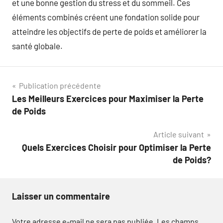
et une bonne gestion du stress et du sommeil. Ces
éléments combinés créent une fondation solide pour
atteindre les objectifs de perte de poids et améliorer la
santé globale.
Navigation
Publication précédente
Les Meilleurs Exercices pour Maximiser la Perte
de
de Poids
l’article
Article suivant
Quels Exercices Choisir pour Optimiser la Perte
de Poids?
Laisser un commentaire
Votre adresse e-mail ne sera pas publiée.
Les champs