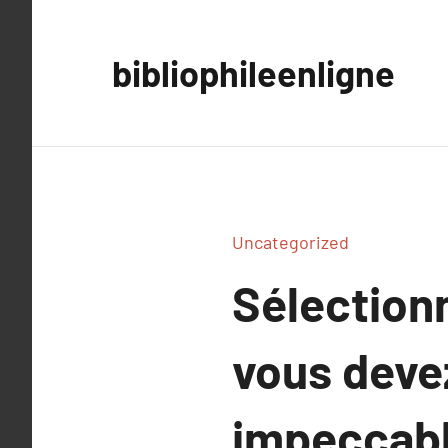
Aller
au
bibliophileenligne
contenu
Uncategorized
Sélection
vous devez
impeccabl