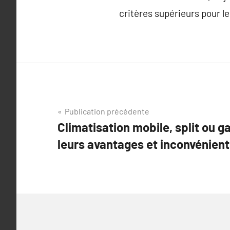
critères supérieurs pour l
Navigation
Publication précédente
Climatisation mobile, split ou g
de
leurs avantages et inconvénient
l’article