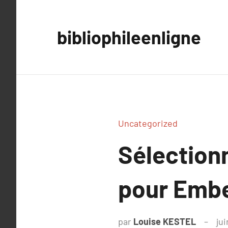
Aller
au
bibliophileenligne
contenu
Uncategorized
Sélectionn
pour Embel
par
Louise KESTEL
jui