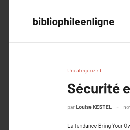
Aller
au
bibliophileenligne
contenu
Uncategorized
Sécurité e
par
Louise KESTEL
no
La tendance Bring Your Own