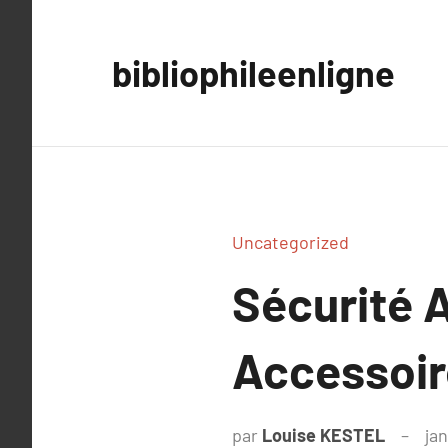
Aller
au
bibliophileenligne
contenu
Uncategorized
Sécurité A
Accessoir
par
Louise KESTEL
ja