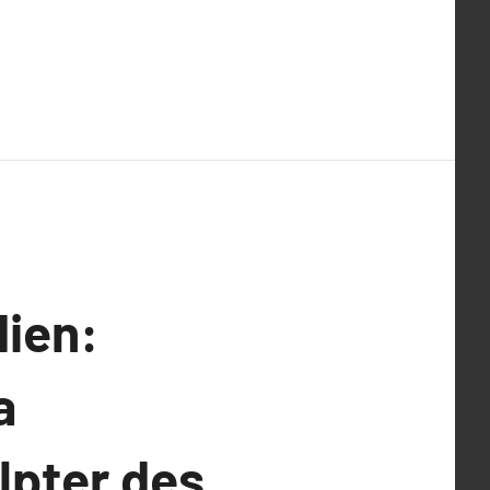
dien:
a
lpter des